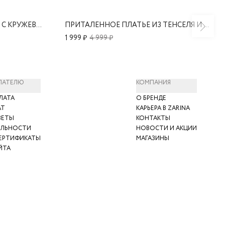
ТУНИКА ИЗ ТЕНСЕЛЯ И ЛЬНА С КРУЖЕВОМ
ПРИТАЛЕННОЕ ПЛАТЬЕ ИЗ ТЕНСЕЛЯ И ХЛОПКА С ОБЪЁМНЫМИ РУКАВАМИ
1 999 ₽
4 999 ₽
ПАТЕЛЮ
КОМПАНИЯ
ЛАТА
О БРЕНДЕ
АТ
КАРЬЕРА В ZARINA
ВЕТЫ
КОНТАКТЫ
ЯЛЬНОСТИ
НОВОСТИ И АКЦИИ
ЕРТИФИКАТЫ
МАГАЗИНЫ
ЙТА