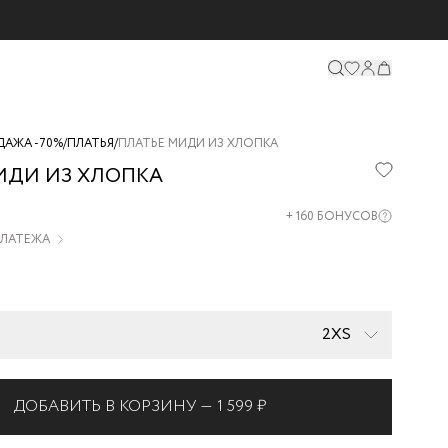
ДАЖА -70%
/
ПЛАТЬЯ
/
ПЛАТЬЕ МИДИ ИЗ ХЛОПКА
ИДИ ИЗ ХЛОПКА
04-
+
160
БОНУСОВ
 ПЛАТЕЖА
2XS
ДОБАВИТЬ В КОРЗИНУ —
1 599 ₽