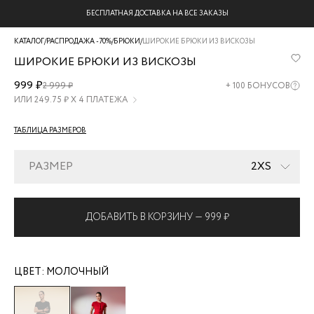
БЕСПЛАТНАЯ ДОСТАВКА НА ВСЕ ЗАКАЗЫ
КАТАЛОГ
/
РАСПРОДАЖА -70%
/
БРЮКИ
/
ШИРОКИЕ БРЮКИ ИЗ ВИСКОЗЫ
ШИРОКИЕ БРЮКИ ИЗ ВИСКОЗЫ
ZR2605022102-
999 ₽
2 999 ₽
+
100
БОНУСОВ
60
ИЛИ
249.75
₽ Х 4 ПЛАТЕЖА
ТАБЛИЦА РАЗМЕРОВ
РАЗМЕР
2XS
ДОБАВИТЬ В КОРЗИНУ —
999 ₽
ЦВЕТ:
МОЛОЧНЫЙ