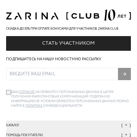
СКИДКА ДО 30% ПРИ ОПЛАТЕ БОНУСАМИ ДЛЯ УЧАСТНИКОВ ZARINA CLUB
СТАТЬ УЧАСТНИКОМ
ПОДПИШИТЕСЬ НА НАШУ НОВОСТНУЮ РАССЫЛКУ
ДАЮ
СОГЛАСИЕ
НА ОБРАБОТКУ ПЕРСОНАЛЬНЫХ ДАННЫХ В ЦЕЛЯХ
ПОЛУЧЕНИЯ МАРКЕТИНГОВЫХ КОММУНИКАЦИЙ. ПОДРОБНУЮ
ИНФОРМАЦИЮ ОБ УСЛОВИИ ОБРАБОТКИ ПЕРСОНАЛЬНЫХ ДАННЫХ МОЖНО
НАЙТИ В
ПОЛИТИКЕ
КОНФИДЕНЦИАЛЬНОСТИ
+
КАТАЛОГ
+
ПОМОЩЬ ПОКУПАТЕЛЮ