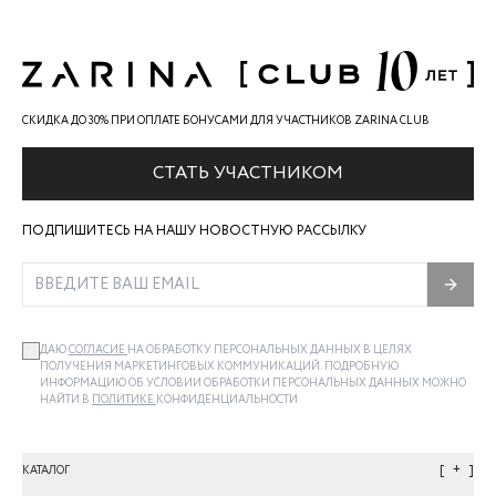
СКИДКА ДО 30% ПРИ ОПЛАТЕ БОНУСАМИ ДЛЯ УЧАСТНИКОВ ZARINA CLUB
СТАТЬ УЧАСТНИКОМ
ПОДПИШИТЕСЬ НА НАШУ НОВОСТНУЮ РАССЫЛКУ
ДАЮ
СОГЛАСИЕ
НА ОБРАБОТКУ ПЕРСОНАЛЬНЫХ ДАННЫХ В ЦЕЛЯХ
ПОЛУЧЕНИЯ МАРКЕТИНГОВЫХ КОММУНИКАЦИЙ. ПОДРОБНУЮ
ИНФОРМАЦИЮ ОБ УСЛОВИИ ОБРАБОТКИ ПЕРСОНАЛЬНЫХ ДАННЫХ МОЖНО
НАЙТИ В
ПОЛИТИКЕ
КОНФИДЕНЦИАЛЬНОСТИ
+
КАТАЛОГ