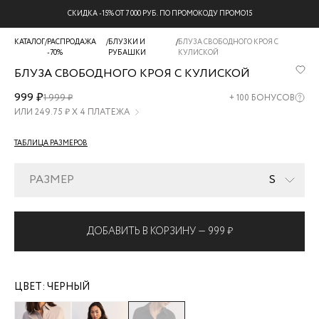
СКИДКА -15% ОТ 7 000 РУБ. ПО ПРОМОКОДУ ПРОМО15
КАТАЛОГ
/
РАСПРОДАЖА
/
БЛУЗКИ И
/
БЛУЗА СВОБОДНОГО КРОЯ С
-70%
РУБАШКИ
КУЛИСКОЙ
БЛУЗА СВОБОДНОГО КРОЯ С КУЛИСКОЙ
ZR2605012012-
999 ₽
1 999 ₽
+
100
БОНУСОВ
50
ИЛИ
249.75
₽ Х 4 ПЛАТЕЖА
ТАБЛИЦА РАЗМЕРОВ
РАЗМЕР
S
ДОБАВИТЬ В КОРЗИНУ —
999 ₽
ЦВЕТ:
ЧЕРНЫЙ