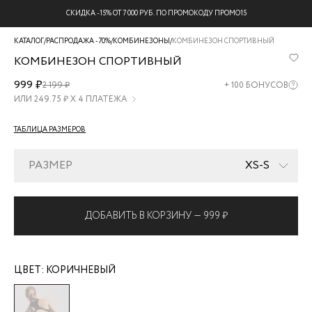
СКИДКА -15% ОТ 7 000 РУБ. ПО ПРОМОКОДУ ПРОМО15
КАТАЛОГ
/
РАСПРОДАЖА -70%
/
КОМБИНЕЗОНЫ
/
КОМБИНЕЗОН СПОРТИВНЫЙ
КОМБИНЕЗОН СПОРТИВНЫЙ
ZR2604113119-
999 ₽
2 199 ₽
+
100
БОНУСОВ
20
ИЛИ
249.75
₽ Х 4 ПЛАТЕЖА
ТАБЛИЦА РАЗМЕРОВ
РАЗМЕР
XS-S
ДОБАВИТЬ В КОРЗИНУ —
999 ₽
ЦВЕТ:
КОРИЧНЕВЫЙ