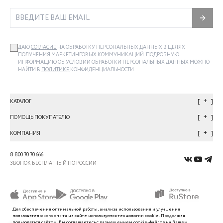
ДАЮ
СОГЛАСИЕ
НА ОБРАБОТКУ ПЕРСОНАЛЬНЫХ ДАННЫХ В ЦЕЛЯХ
ПОЛУЧЕНИЯ МАРКЕТИНГОВЫХ КОММУНИКАЦИЙ. ПОДРОБНУЮ
ИНФОРМАЦИЮ ОБ УСЛОВИИ ОБРАБОТКИ ПЕРСОНАЛЬНЫХ ДАННЫХ МОЖНО
НАЙТИ В
ПОЛИТИКЕ
КОНФИДЕНЦИАЛЬНОСТИ
+
КАТАЛОГ
+
ПОМОЩЬ ПОКУПАТЕЛЮ
+
КОМПАНИЯ
8 800 70 70 666
ЗВОНОК БЕСПЛАТНЫЙ ПО РОССИИ
Для обеспечения оптимальной работы, анализа использования и улучшения
пользовательского
опыта
на сайте используются технологии cookie. Продолжая
пользоваться сайтом, Вы
соглашаетесь с
размещением cookie-файлов на Вашем