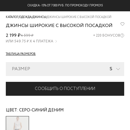
СКИДКА -15% ОТ 7 000 РУБ. ПО ПРОМОКОДУ ПРОМО15
КАТАЛОГ
/
ОДЕЖДА
/
ДЖИНСЫ
/
ДЖИНСЫ ШИРОКИЕ С ВЫСОКОЙ ПОСАДКОЙ
ДЖИНСЫ ШИРОКИЕ С ВЫСОКОЙ ПОСАДКОЙ
ZR2511092315-
2 199 ₽
4 599 ₽
+
220
БОНУСОВ
315
ИЛИ
549.75
₽ Х 4 ПЛАТЕЖА
ТАБЛИЦА РАЗМЕРОВ
РАЗМЕР
S
СООБЩИТЬ О ПОСТУПЛЕНИИ
ЦВЕТ:
СЕРО-СИНИЙ ДЕНИМ