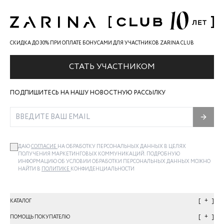
СКИДКА ДО 30% ПРИ ОПЛАТЕ БОНУСАМИ ДЛЯ УЧАСТНИКОВ ZARINA CLUB
СТАТЬ УЧАСТНИКОМ
ПОДПИШИТЕСЬ НА НАШУ НОВОСТНУЮ РАССЫЛКУ
ДАЮ
СОГЛАСИЕ
НА ОБРАБОТКУ ПЕРСОНАЛЬНЫХ ДАННЫХ В ЦЕЛЯХ
ПОЛУЧЕНИЯ МАРКЕТИНГОВЫХ КОММУНИКАЦИЙ. ПОДРОБНУЮ
ИНФОРМАЦИЮ ОБ УСЛОВИИ ОБРАБОТКИ ПЕРСОНАЛЬНЫХ ДАННЫХ МОЖНО
НАЙТИ В
ПОЛИТИКЕ
КОНФИДЕНЦИАЛЬНОСТИ
+
КАТАЛОГ
+
ПОМОЩЬ ПОКУПАТЕЛЮ