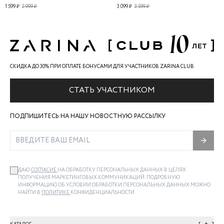
1 599 ₽
2 999 ₽
3 099 ₽
3 599 ₽
СКИДКА ДО 30% ПРИ ОПЛАТЕ БОНУСАМИ ДЛЯ УЧАСТНИКОВ ZARINA CLUB
СТАТЬ УЧАСТНИКОМ
ПОДПИШИТЕСЬ НА НАШУ НОВОСТНУЮ РАССЫЛКУ
ДАЮ
СОГЛАСИЕ
НА ОБРАБОТКУ ПЕРСОНАЛЬНЫХ ДАННЫХ В ЦЕЛЯХ
ПОЛУЧЕНИЯ МАРКЕТИНГОВЫХ КОММУНИКАЦИЙ. ПОДРОБНУЮ
ИНФОРМАЦИЮ ОБ УСЛОВИИ ОБРАБОТКИ ПЕРСОНАЛЬНЫХ ДАННЫХ МОЖНО
НАЙТИ В
ПОЛИТИКЕ
КОНФИДЕНЦИАЛЬНОСТИ