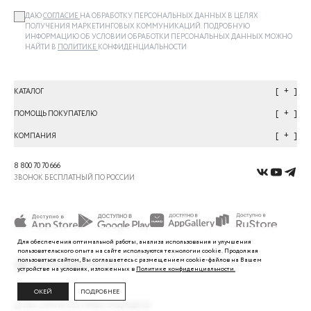
ДАЮ
СОГЛАСИЕ
НА ОБРАБОТКУ ПЕРСОНАЛЬНЫХ ДАННЫХ В ЦЕЛЯХ
ПОЛУЧЕНИЯ МАРКЕТИНГОВЫХ КОММУНИКАЦИЙ. ПОДРОБНУЮ
ИНФОРМАЦИЮ ОБ УСЛОВИИ ОБРАБОТКИ ПЕРСОНАЛЬНЫХ ДАННЫХ МОЖНО
НАЙТИ В
ПОЛИТИКЕ
КОНФИДЕНЦИАЛЬНОСТИ
+
КАТАЛОГ
+
ПОМОЩЬ ПОКУПАТЕЛЮ
+
КОМПАНИЯ
8 800 70 70 666
ЗВОНОК БЕСПЛАТНЫЙ ПО РОССИИ
Для обеспечения оптимальной работы, анализа использования и улучшения
пользовательского
опыта
на сайте используются технологии cookie. Продолжая
пользоваться сайтом, Вы
соглашаетесь с
размещением cookie-файлов на Вашем
устройстве на условиях, изложенных в
Политике
конфиденциальности.
ОКЕЙ
ПОДРОБНЕЕ
©
2026
ZARINA ВСЕ ПРАВА ЗАЩИЩЕНЫ