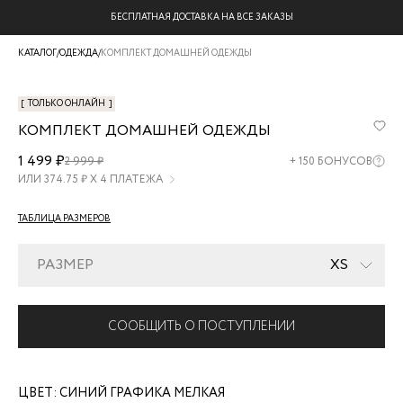
БЕСПЛАТНАЯ ДОСТАВКА НА ВСЕ ЗАКАЗЫ
КАТАЛОГ
/
ОДЕЖДА
/
КОМПЛЕКТ ДОМАШНЕЙ ОДЕЖДЫ
[
ТОЛЬКО ОНЛАЙН
]
КОМПЛЕКТ ДОМАШНЕЙ ОДЕЖДЫ
ZR2509122808-
1 499 ₽
2 999 ₽
+
150
БОНУСОВ
205
ИЛИ
374.75
₽ Х 4 ПЛАТЕЖА
ТАБЛИЦА РАЗМЕРОВ
РАЗМЕР
XS
СООБЩИТЬ О ПОСТУПЛЕНИИ
ЦВЕТ:
СИНИЙ ГРАФИКА МЕЛКАЯ