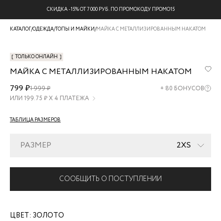
СКИДКА -15% ОТ 7 000 РУБ. ПО ПРОМОКОДУ ПРОМО15
КАТАЛОГ
/
ОДЕЖДА
/
ТОПЫ И МАЙКИ
/
МАЙКА С МЕТАЛЛИЗИРОВАННЫМ НАКАТОМ
[
ТОЛЬКО ОНЛАЙН
]
МАЙКА С МЕТАЛЛИЗИРОВАННЫМ НАКАТОМ
ZR2507033402-
799 ₽
1 999 ₽
+
80
БОНУСОВ
6
ИЛИ
199.75
₽ Х 4 ПЛАТЕЖА
ТАБЛИЦА РАЗМЕРОВ
РАЗМЕР
2XS
СООБЩИТЬ О ПОСТУПЛЕНИИ
ЦВЕТ:
ЗОЛОТО