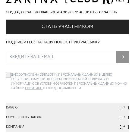
СКИДКА ДО 30% ПРИ ОПЛАТЕ БОНУСАМИ ДЛЯ УЧАСТНИКОВ ZARINA CLUB
СТАТЬ УЧАСТНИКОМ
ПОДПИШИТЕСЬ НА НАШУ НОВОСТНУЮ РАССЫЛКУ
ДАЮ
СОГЛАСИЕ
НА ОБРАБОТКУ ПЕРСОНАЛЬНЫХ ДАННЫХ В ЦЕЛЯХ
ПОЛУЧЕНИЯ МАРКЕТИНГОВЫХ КОММУНИКАЦИЙ. ПОДРОБНУЮ
ИНФОРМАЦИЮ ОБ УСЛОВИИ ОБРАБОТКИ ПЕРСОНАЛЬНЫХ ДАННЫХ МОЖНО
НАЙТИ В
ПОЛИТИКЕ
КОНФИДЕНЦИАЛЬНОСТИ
+
КАТАЛОГ
+
ПОМОЩЬ ПОКУПАТЕЛЮ
+
КОМПАНИЯ