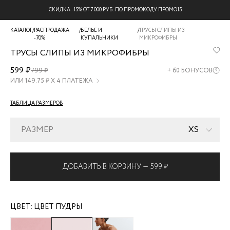
СКИДКА -15% ОТ 7 000 РУБ. ПО ПРОМОКОДУ ПРОМО15
КАТАЛОГ
/
РАСПРОДАЖА
/
БЕЛЬЕ И
/
ТРУСЫ СЛИПЫ ИЗ
-70%
КУПАЛЬНИКИ
МИКРОФИБРЫ
ТРУСЫ СЛИПЫ ИЗ МИКРОФИБРЫ
SLIP7M26-
599 ₽
799 ₽
+
60
БОНУСОВ
92
ИЛИ
149.75
₽ Х 4 ПЛАТЕЖА
ТАБЛИЦА РАЗМЕРОВ
РАЗМЕР
XS
ДОБАВИТЬ В КОРЗИНУ —
599 ₽
ЦВЕТ:
ЦВЕТ ПУДРЫ