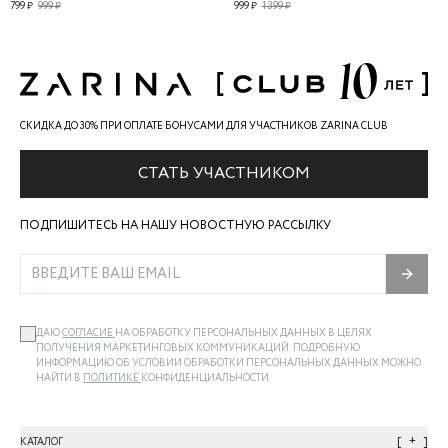
799 ₽
999 ₽
999 ₽
1 399 ₽
СКИДКА ДО 30% ПРИ ОПЛАТЕ БОНУСАМИ ДЛЯ УЧАСТНИКОВ ZARINA CLUB
СТАТЬ УЧАСТНИКОМ
ПОДПИШИТЕСЬ НА НАШУ НОВОСТНУЮ РАССЫЛКУ
ДАЮ
СОГЛАСИЕ
НА ОБРАБОТКУ ПЕРСОНАЛЬНЫХ ДАННЫХ В ЦЕЛЯХ
ПОЛУЧЕНИЯ МАРКЕТИНГОВЫХ КОММУНИКАЦИЙ. ПОДРОБНУЮ
ИНФОРМАЦИЮ ОБ УСЛОВИИ ОБРАБОТКИ ПЕРСОНАЛЬНЫХ ДАННЫХ МОЖНО
НАЙТИ В
ПОЛИТИКЕ
КОНФИДЕНЦИАЛЬНОСТИ
+
КАТАЛОГ