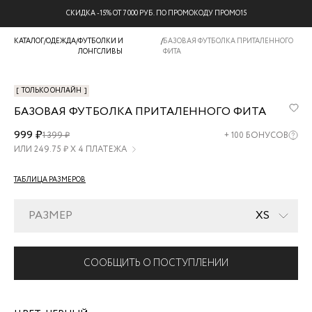
СКИДКА -15% ОТ 7 000 РУБ. ПО ПРОМОКОДУ ПРОМО15
КАТАЛОГ
/
ОДЕЖДА
/
ФУТБОЛКИ И
/
БАЗОВАЯ ФУТБОЛКА ПРИТАЛЕННОГО
ЛОНГСЛИВЫ
ФИТА
[
ТОЛЬКО ОНЛАЙН
]
БАЗОВАЯ ФУТБОЛКА ПРИТАЛЕННОГО ФИТА
MSLIM0526-
999 ₽
1 399 ₽
+
100
БОНУСОВ
50
ИЛИ
249.75
₽ Х 4 ПЛАТЕЖА
ТАБЛИЦА РАЗМЕРОВ
РАЗМЕР
XS
СООБЩИТЬ О ПОСТУПЛЕНИИ