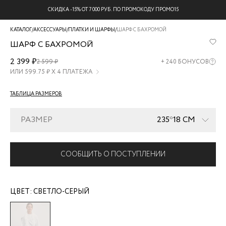
БЕСПЛАТНАЯ ДОСТАВКА НА ВСЕ ЗАКАЗЫ
КАТАЛОГ
/
АКСЕССУАРЫ
/
ПЛАТКИ И ШАРФЫ
/
ШАРФ С БАХРОМОЙ
ШАРФ С БАХРОМОЙ
4471150003-
2 399 ₽
2 599 ₽
+
240
БОНУСОВ
30
ИЛИ
599.75
₽ Х 4 ПЛАТЕЖА
ТАБЛИЦА РАЗМЕРОВ
РАЗМЕР
235*18 СМ
СООБЩИТЬ О ПОСТУПЛЕНИИ
ЦВЕТ:
СВЕТЛО-СЕРЫЙ