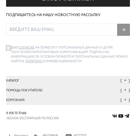
ПОДПИШИТЕСЬ НА НАШУ НОВОСТНУЮ РАССЫЛКУ
ДАЮ
СОГЛАСИЕ
НА ОБРАБОТКУ ПЕРСОНАЛЬНЫХ ДАННЫХ В ЦЕЛЯХ
ПОЛУЧЕНИЯ МАРКЕТИНГОВЫХ КОММУНИКАЦИЙ. ПОДРОБНУЮ
ИНФОРМАЦИЮ ОБ УСЛОВИИ ОБРАБОТКИ ПЕРСОНАЛЬНЫХ ДАННЫХ МОЖНО
НАЙТИ В
ПОЛИТИКЕ
КОНФИДЕНЦИАЛЬНОСТИ
+
КАТАЛОГ
+
ПОМОЩЬ ПОКУПАТЕЛЮ
+
КОМПАНИЯ
8 800 70 70 666
ЗВОНОК БЕСПЛАТНЫЙ ПО РОССИИ