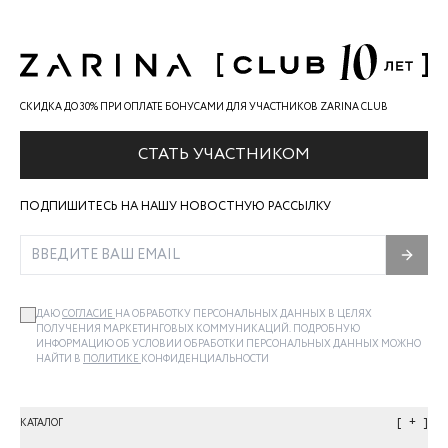
СКИДКА ДО 30% ПРИ ОПЛАТЕ БОНУСАМИ ДЛЯ УЧАСТНИКОВ ZARINA CLUB
СТАТЬ УЧАСТНИКОМ
ПОДПИШИТЕСЬ НА НАШУ НОВОСТНУЮ РАССЫЛКУ
ДАЮ
СОГЛАСИЕ
НА ОБРАБОТКУ ПЕРСОНАЛЬНЫХ ДАННЫХ В ЦЕЛЯХ
ПОЛУЧЕНИЯ МАРКЕТИНГОВЫХ КОММУНИКАЦИЙ. ПОДРОБНУЮ
ИНФОРМАЦИЮ ОБ УСЛОВИИ ОБРАБОТКИ ПЕРСОНАЛЬНЫХ ДАННЫХ МОЖНО
НАЙТИ В
ПОЛИТИКЕ
КОНФИДЕНЦИАЛЬНОСТИ
+
КАТАЛОГ