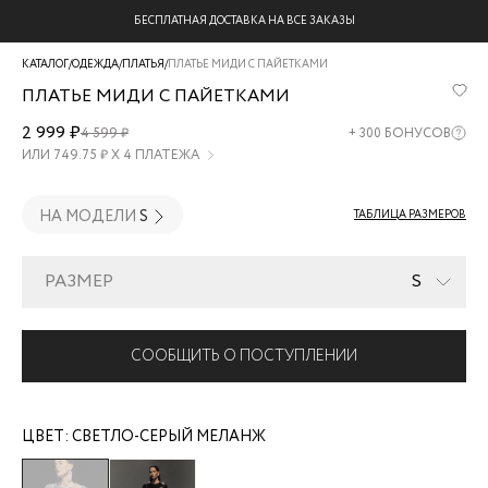
БЕСПЛАТНАЯ ДОСТАВКА НА ВСЕ ЗАКАЗЫ
КАТАЛОГ
/
ОДЕЖДА
/
ПЛАТЬЯ
/
ПЛАТЬЕ МИДИ С ПАЙЕТКАМИ
ПЛАТЬЕ МИДИ С ПАЙЕТКАМИ
4422021521-
2 999 ₽
4 599 ₽
+
300
БОНУСОВ
33
ИЛИ
749.75
₽ Х 4 ПЛАТЕЖА
НА МОДЕЛИ
S
ТАБЛИЦА РАЗМЕРОВ
РАЗМЕР
S
СООБЩИТЬ О ПОСТУПЛЕНИИ
ЦВЕТ:
СВЕТЛО-СЕРЫЙ МЕЛАНЖ