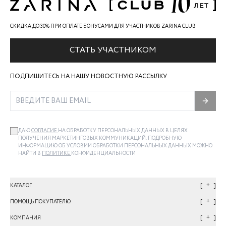
СКИДКА ДО 30% ПРИ ОПЛАТЕ БОНУСАМИ ДЛЯ УЧАСТНИКОВ ZARINA CLUB
СТАТЬ УЧАСТНИКОМ
ПОДПИШИТЕСЬ НА НАШУ НОВОСТНУЮ РАССЫЛКУ
ДАЮ
СОГЛАСИЕ
НА ОБРАБОТКУ ПЕРСОНАЛЬНЫХ ДАННЫХ В ЦЕЛЯХ
ПОЛУЧЕНИЯ МАРКЕТИНГОВЫХ КОММУНИКАЦИЙ. ПОДРОБНУЮ
ИНФОРМАЦИЮ ОБ УСЛОВИИ ОБРАБОТКИ ПЕРСОНАЛЬНЫХ ДАННЫХ МОЖНО
НАЙТИ В
ПОЛИТИКЕ
КОНФИДЕНЦИАЛЬНОСТИ
+
КАТАЛОГ
+
ПОМОЩЬ ПОКУПАТЕЛЮ
+
КОМПАНИЯ