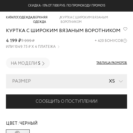
СКИДКА -15% ОТ 7 000 РУБ. ПО ПРОМОКОДУ ПРОМО15
КАТАЛОГ
/
ОДЕЖДА
/
ВЕРХНЯЯ
/
КУРТКА С ШИРОКИМ ВЯЗАНЫМ
ОДЕЖДА
ВОРОТНИКОМ
КУРТКА С ШИРОКИМ ВЯЗАНЫМ ВОРОТНИКОМ
4421725125-
4 199 ₽
7 999 ₽
+
420
БОНУСОВ
50
ИЛИ
1049.75
₽ Х 4 ПЛАТЕЖА
НА МОДЕЛИ
S
ТАБЛИЦА РАЗМЕРОВ
РАЗМЕР
XS
СООБЩИТЬ О ПОСТУПЛЕНИИ
ЦВЕТ:
ЧЕРНЫЙ