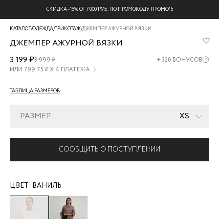
СКИДКА -15% ОТ 7 000 РУБ. ПО ПРОМОКОДУ ПРОМО15
КАТАЛОГ
/
ОДЕЖДА
/
ТРИКОТАЖ
/
ДЖЕМПЕР АЖУРНОЙ ВЯЗКИ
ДЖЕМПЕР АЖУРНОЙ ВЯЗКИ
4420673873-
3 199 ₽
3 999 ₽
+
320
БОНУСОВ
2
ИЛИ
799.75
₽ Х 4 ПЛАТЕЖА
ТАБЛИЦА РАЗМЕРОВ
РАЗМЕР
XS
СООБЩИТЬ О ПОСТУПЛЕНИИ
ЦВЕТ:
ВАНИЛЬ