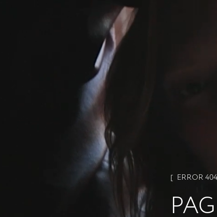
ERROR 40
PAG