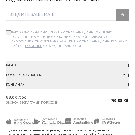
ПОДПИШИТЕСЬ НА НАШУ НОВОСТНУЮ РАССЫЛКУ
ДАЮ
СОГЛАСИЕ
НА ОБРАБОТКУ ПЕРСОНАЛЬНЫХ ДАННЫХ В ЦЕЛЯХ
ПОЛУЧЕНИЯ МАРКЕТИНГОВЫХ КОММУНИКАЦИЙ. ПОДРОБНУЮ
ИНФОРМАЦИЮ ОБ УСЛОВИИ ОБРАБОТКИ ПЕРСОНАЛЬНЫХ ДАННЫХ МОЖНО
НАЙТИ В
ПОЛИТИКЕ
КОНФИДЕНЦИАЛЬНОСТИ
+
КАТАЛОГ
+
ПОМОЩЬ ПОКУПАТЕЛЮ
+
КОМПАНИЯ
8 800 70 70 666
ЗВОНОК БЕСПЛАТНЫЙ ПО РОССИИ
Для обеспечения оптимальной работы, анализа использования и улучшения
пользовательского
опыта
на сайте используются технологии cookie. Продолжая