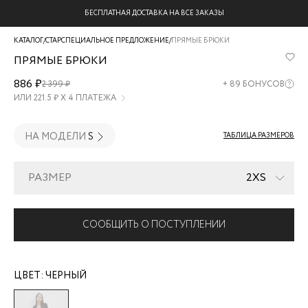
БЕСПЛАТНАЯ ДОСТАВКА НА ВСЕ ЗАКАЗЫ
КАТАЛОГ
/
СТАРСПЕЦИАЛЬНОЕ ПРЕДЛОЖЕНИЕ
/
ПРЯМЫЕ БРЮКИ
ПРЯМЫЕ БРЮКИ
3328218722-
886 ₽
2 399 ₽
+
89
БОНУСОВ
50
ИЛИ
221.5
₽ Х 4 ПЛАТЕЖА
НА МОДЕЛИ
S
ТАБЛИЦА РАЗМЕРОВ
РАЗМЕР
2XS
СООБЩИТЬ О ПОСТУПЛЕНИИ
ЦВЕТ:
ЧЕРНЫЙ