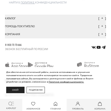
НАЙТИ В
ПОЛИТИКЕ
КОНФИДЕНЦИАЛЬНОСТИ
+
КАТАЛОГ
+
ПОМОЩЬ ПОКУПАТЕЛЮ
+
КОМПАНИЯ
8 800 70 70 666
ЗВОНОК БЕСПЛАТНЫЙ ПО РОССИИ
Для обеспечения оптимальной работы, анализа использования и улучшения
пользовательского
опыта
на сайте используются технологии cookie. Продолжая
пользоваться сайтом, Вы
соглашаетесь с
размещением cookie-файлов на Вашем
устройстве на условиях, изложенных в
Политике
конфиденциальности.
ОКЕЙ
ПОДРОБНЕЕ
©
2026
ZARINA ВСЕ ПРАВА ЗАЩИЩЕНЫ
КАТАЛОГ
ИЗБРАННОЕ
ГЛАВНАЯ
ПРОФИЛЬ
КОРЗИНА