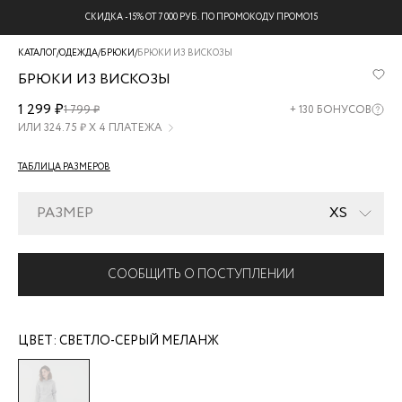
БЕСПЛАТНАЯ ДОСТАВКА НА ВСЕ ЗАКАЗЫ
КАТАЛОГ
/
ОДЕЖДА
/
БРЮКИ
/
БРЮКИ ИЗ ВИСКОЗЫ
БРЮКИ ИЗ ВИСКОЗЫ
1329501701-
1 299 ₽
1 799 ₽
+
130
БОНУСОВ
33
ИЛИ
324.75
₽ Х 4 ПЛАТЕЖА
ТАБЛИЦА РАЗМЕРОВ
РАЗМЕР
XS
СООБЩИТЬ О ПОСТУПЛЕНИИ
ЦВЕТ:
СВЕТЛО-СЕРЫЙ МЕЛАНЖ