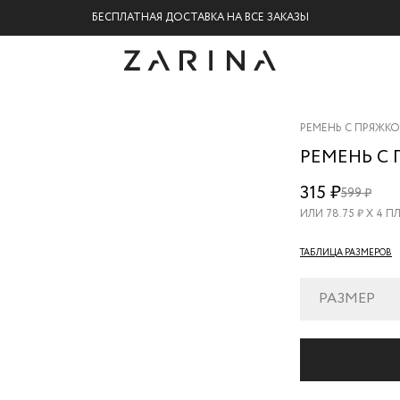
БЕСПЛАТНАЯ ДОСТАВКА НА ВСЕ ЗАКАЗЫ
РЕМЕНЬ С ПРЯЖК
РЕМЕНЬ С
017221001-
315 ₽
599 ₽
50
ИЛИ
78.75
₽ Х 4 
ТАБЛИЦА РАЗМЕРОВ
РАЗМЕР