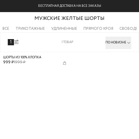
БЕСПЛАТНАЯ ДОСТАВКА НА ВСЕ ЗАКАЗЫ
МУЖСКИЕ ЖЕЛТЫЕ ШОРТЫ
ВСЕ
ТРИКОТАЖНЫЕ
УДЛИНЕННЫЕ
ПРЯМОГО КРОЯ
СВОБОДН
1
1
ТОВАР
ПО НОВИЗНЕ
[
ТОЛЬКО ОНЛАЙН
]
ШОРТЫ ИЗ 100% ХЛОПКА
999
₽
1999
₽