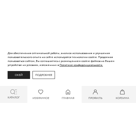
Для обеспечения оптимальной работы, анализа использования и улучшения
пользовательского
опыта
на сайте используются технологии cookie. Продолжая
пользоваться сайтом, Вы
соглашаетесь с
размещением cookie-файлов на Вашем
устройстве на условиях, изложенных в
Политике
конфиденциальности.
ОКЕЙ
ПОДРОБНЕЕ
КАТАЛОГ
ИЗБРАННОЕ
ГЛАВНАЯ
ПРОФИЛЬ
КОРЗИНА
СКИДКА ДО 30% ПРИ ОПЛАТЕ БОНУСАМИ ДЛЯ УЧАСТНИКОВ ZARINA CLUB