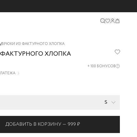
А
/
БРЮКИ ИЗ ФАКТУРНОГО ХЛОПКА
 ФАКТУРНОГО ХЛОПКА
06-
+
100
БОНУСОВ
 ПЛАТЕЖА
S
ДОБАВИТЬ В КОРЗИНУ —
999 ₽