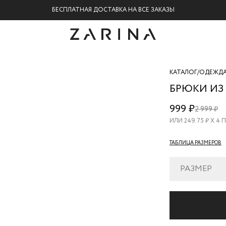
БЕСПЛАТНАЯ ДОСТАВКА НА ВСЕ ЗАКАЗЫ
КАТАЛОГ
/
ОДЕЖД
БРЮКИ ИЗ
ZR26070421
999 ₽
2 999 ₽
2
ИЛИ
249.75
₽ Х 4
ТАБЛИЦА РАЗМЕРОВ
РАЗМЕР