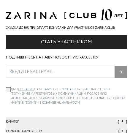
СКИДКА ДО 30% ПРИ ОПЛАТЕ БОНУСАМИ ДЛЯ УЧАСТНИКОВ ZARINA CLUB
СТАТЬ УЧАСТНИКОМ
ПОДПИШИТЕСЬ НА НАШУ НОВОСТНУЮ РАССЫЛКУ
ДАЮ
СОГЛАСИЕ
НА ОБРАБОТКУ ПЕРСОНАЛЬНЫХ ДАННЫХ В ЦЕЛЯХ
ПОЛУЧЕНИЯ МАРКЕТИНГОВЫХ КОММУНИКАЦИЙ. ПОДРОБНУЮ
ИНФОРМАЦИЮ ОБ УСЛОВИИ ОБРАБОТКИ ПЕРСОНАЛЬНЫХ ДАННЫХ МОЖНО
НАЙТИ В
ПОЛИТИКЕ
КОНФИДЕНЦИАЛЬНОСТИ
+
КАТАЛОГ
+
ПОМОЩЬ ПОКУПАТЕЛЮ