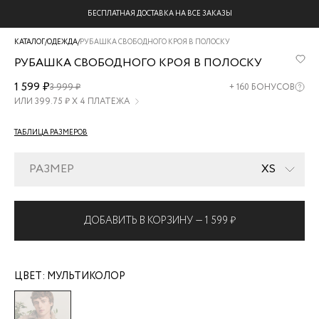
БЕСПЛАТНАЯ ДОСТАВКА НА ВСЕ ЗАКАЗЫ
КАТАЛОГ
/
ОДЕЖДА
/
РУБАШКА СВОБОДНОГО КРОЯ В ПОЛОСКУ
РУБАШКА СВОБОДНОГО КРОЯ В ПОЛОСКУ
ZR2605043016-
1 599 ₽
3 999 ₽
+
160
БОНУСОВ
99
ИЛИ
399.75
₽ Х 4 ПЛАТЕЖА
ТАБЛИЦА РАЗМЕРОВ
РАЗМЕР
XS
ДОБАВИТЬ В КОРЗИНУ —
1 599 ₽
ЦВЕТ:
МУЛЬТИКОЛОР