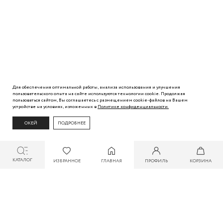
Для обеспечения оптимальной работы, анализа использования и улучшения
пользовательского
опыта
на сайте используются технологии cookie. Продолжая
пользоваться сайтом, Вы
соглашаетесь с
размещением cookie-файлов на Вашем
устройстве на условиях, изложенных в
Политике
конфиденциальности.
ОКЕЙ
ПОДРОБНЕЕ
КАТАЛОГ
ИЗБРАННОЕ
ГЛАВНАЯ
ПРОФИЛЬ
КОРЗИНА
СКИДКА ДО 30% ПРИ ОПЛАТЕ БОНУСАМИ ДЛЯ УЧАСТНИКОВ ZARINA CLUB