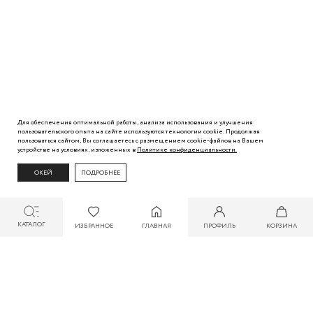
Для обеспечения оптимальной работы, анализа использования и улучшения
пользовательского
опыта
на сайте используются технологии cookie. Продолжая
пользоваться сайтом, Вы
соглашаетесь с
размещением cookie-файлов на Вашем
устройстве на условиях, изложенных в
Политике
конфиденциальности.
ОКЕЙ
ПОДРОБНЕЕ
КАТАЛОГ
ИЗБРАННОЕ
ГЛАВНАЯ
ПРОФИЛЬ
КОРЗИНА
СКИДКА ДО 30% ПРИ ОПЛАТЕ БОНУСАМИ ДЛЯ УЧАСТНИКОВ ZARINA CLUB