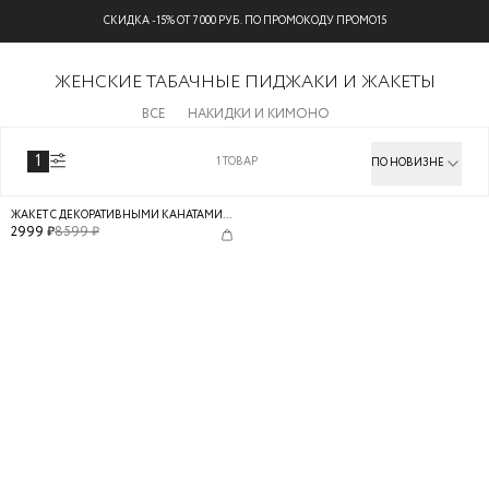
СКИДКА -15% ОТ 7 000 РУБ. ПО ПРОМОКОДУ ПРОМО15
ЖЕНСКИЕ ТАБАЧНЫЕ ПИДЖАКИ И ЖАКЕТЫ
ВСЕ
НАКИДКИ И КИМОНО
1
1
ТОВАР
ПО НОВИЗНЕ
ЖАКЕТ С ДЕКОРАТИВНЫМИ КАНАТАМИ ИЗ ТЕНСЕЛЯ И ЛЬНА
2999
₽
8599
₽