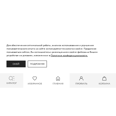
Для обеспечения оптимальной работы, анализа использования и улучшения
пользовательского
опыта
на сайте используются технологии cookie. Продолжая
пользоваться сайтом, Вы
соглашаетесь с
размещением cookie-файлов на Вашем
устройстве на условиях, изложенных в
Политике
конфиденциальности.
ОКЕЙ
ПОДРОБНЕЕ
КАТАЛОГ
ИЗБРАННОЕ
ГЛАВНАЯ
ПРОФИЛЬ
КОРЗИНА
СКИДКА ДО 30% ПРИ ОПЛАТЕ БОНУСАМИ ДЛЯ УЧАСТНИКОВ ZARINA CLUB