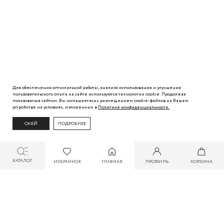
Для обеспечения оптимальной работы, анализа использования и улучшения
пользовательского
опыта
на сайте используются технологии cookie. Продолжая
пользоваться сайтом, Вы
соглашаетесь с
размещением cookie-файлов на Вашем
устройстве на условиях, изложенных в
Политике
конфиденциальности.
ОКЕЙ
ПОДРОБНЕЕ
КАТАЛОГ
ИЗБРАННОЕ
ГЛАВНАЯ
ПРОФИЛЬ
КОРЗИНА
СКИДКА ДО 30% ПРИ ОПЛАТЕ БОНУСАМИ ДЛЯ УЧАСТНИКОВ ZARINA CLUB