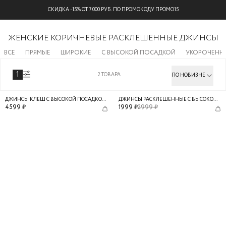
СКИДКА -15% ОТ 7 000 РУБ. ПО ПРОМОКОДУ ПРОМО15
ЖЕНСКИЕ КОРИЧНЕВЫЕ РАСКЛЕШЕННЫЕ ДЖИНСЫ
ВСЕ
ПРЯМЫЕ
ШИРОКИЕ
С ВЫСОКОЙ ПОСАДКОЙ
УКОРОЧЕНН
1
2
ТОВАРА
ПО НОВИЗНЕ
[
ТОЛЬКО ОНЛАЙН
]
ДЖИНСЫ КЛЕШ С ВЫСОКОЙ ПОСАДКОЙ С БАРХАТНЫМ НАПЫЛЕНИЕМ
ДЖИНСЫ РАСКЛЕШЕННЫЕ С ВЫСОКОЙ ПОСАДКОЙ
4599
₽
1999
₽
2999
₽