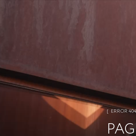
ERROR 40
PAG