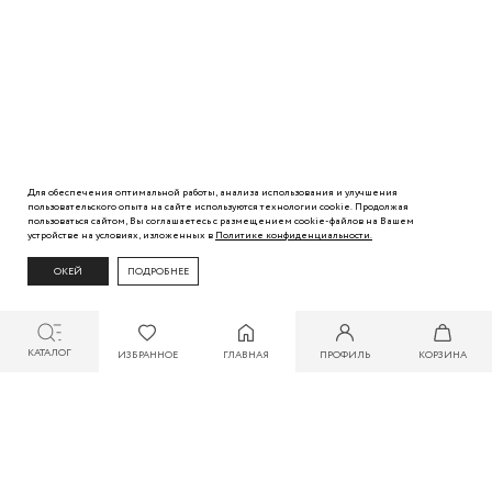
Для обеспечения оптимальной работы, анализа использования и улучшения
пользовательского
опыта
на сайте используются технологии cookie. Продолжая
пользоваться сайтом, Вы
соглашаетесь с
размещением cookie-файлов на Вашем
устройстве на условиях, изложенных в
Политике
конфиденциальности.
ОКЕЙ
ПОДРОБНЕЕ
КАТАЛОГ
ИЗБРАННОЕ
ГЛАВНАЯ
ПРОФИЛЬ
КОРЗИНА
СКИДКА ДО 30% ПРИ ОПЛАТЕ БОНУСАМИ ДЛЯ УЧАСТНИКОВ ZARINA CLUB